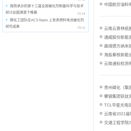
中国航空油料
我院承办的第十三届全国催化剂制备科学与技术
研讨会圆满落下帷幕
05-18
磷化工团队在ACS Nano 上发表燃料电池催化剂
研究成果
05-11
云南云景林纸
通威股份新能源
曲靖德方纳米
海盐秦核新能
云南通标检测
贵州磷化（集
攀钢集团钒钛
TCL华星光电
云南省202
交通工程学院2