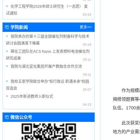
化学工程学院2026年硕士研究生（一志愿） 复
试通知
03-18
学院新闻
更多>>
我院承办的第十三届全国催化剂制备科学与技术
研讨会圆满落下帷幕
05-18
磷化工团队在ACS Nano 上发表燃料电池催化剂
研究成果
05-11
我院与湖北宜化集团开展产教融合合作交流
05-11
我校五家学院联合举办“知行致远 职通未来”校园
双选会
05-07
作为规模
2025年新进教师入职仪式
揭榜领题赛等
04-15
队伍、170
微信公众号
此次获奖
地方的产业需