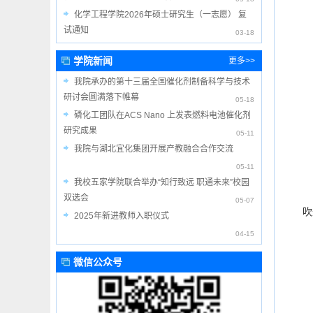
化学工程学院2026年硕士研究生（一志愿） 复
试通知
03-18
学院新闻
更多>>
我院承办的第十三届全国催化剂制备科学与技术
研讨会圆满落下帷幕
05-18
磷化工团队在ACS Nano 上发表燃料电池催化剂
研究成果
05-11
我院与湖北宜化集团开展产教融合合作交流
05-11
我校五家学院联合举办“知行致远 职通未来”校园
双选会
05-07
吹
2025年新进教师入职仪式
04-15
微信公众号