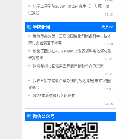
化学工程学院2026年硕士研究生（一志愿） 复
试通知
03-18
学院新闻
更多>>
我院承办的第十三届全国催化剂制备科学与技术
研讨会圆满落下帷幕
05-18
磷化工团队在ACS Nano 上发表燃料电池催化剂
研究成果
05-11
我院与湖北宜化集团开展产教融合合作交流
05-11
我校五家学院联合举办“知行致远 职通未来”校园
双选会
05-07
2025年新进教师入职仪式
04-15
微信公众号