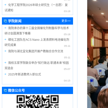
化学工程学院2026年硕士研究生（一志愿） 复
试通知
03-18
学院新闻
更多>>
我院承办的第十三届全国催化剂制备科学与技术
研讨会圆满落下帷幕
05-18
磷化工团队在ACS Nano 上发表燃料电池催化剂
研究成果
05-11
我院与湖北宜化集团开展产教融合合作交流
05-11
我校五家学院联合举办“知行致远 职通未来”校园
双选会
05-07
2025年新进教师入职仪式
04-15
微信公众号