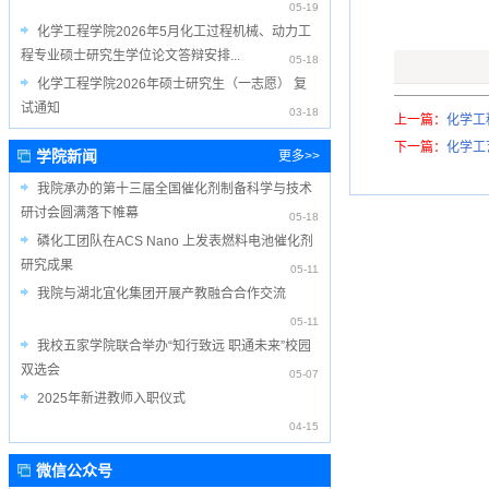
05-19
化学工程学院2026年5月化工过程机械、动力工
程专业硕士研究生学位论文答辩安排...
05-18
化学工程学院2026年硕士研究生（一志愿） 复
试通知
03-18
上一篇：
化学工
下一篇：
化学工
学院新闻
更多>>
我院承办的第十三届全国催化剂制备科学与技术
研讨会圆满落下帷幕
05-18
磷化工团队在ACS Nano 上发表燃料电池催化剂
研究成果
05-11
我院与湖北宜化集团开展产教融合合作交流
05-11
我校五家学院联合举办“知行致远 职通未来”校园
双选会
05-07
2025年新进教师入职仪式
04-15
微信公众号