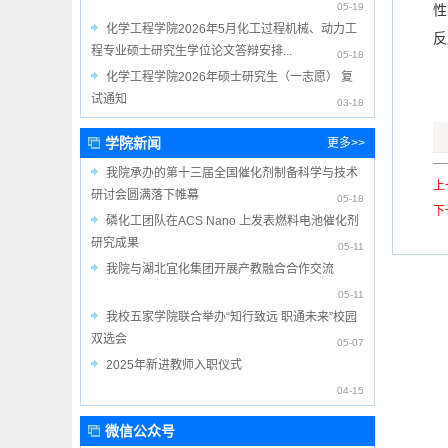
05-19
性
化学工程学院2026年5月化工过程机械、动力工
反
程专业硕士研究生学位论文答辩安排...
05-18
化学工程学院2026年硕士研究生（一志愿） 复
试通知
03-18
学院新闻
更多>>
我院承办的第十三届全国催化剂制备科学与技术
上
研讨会圆满落下帷幕
05-18
下
磷化工团队在ACS Nano 上发表燃料电池催化剂
研究成果
05-11
我院与湖北宜化集团开展产教融合合作交流
05-11
我校五家学院联合举办“知行致远 职通未来”校园
双选会
05-07
2025年新进教师入职仪式
04-15
微信公众号