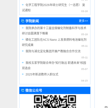
化学工程学院2026年硕士研究生（一志愿） 复
试通知
03-18
学院新闻
更多>>
我院承办的第十三届全国催化剂制备科学与技术
研讨会圆满落下帷幕
05-18
磷化工团队在ACS Nano 上发表燃料电池催化剂
研究成果
05-11
我院与湖北宜化集团开展产教融合合作交流
05-11
我校五家学院联合举办“知行致远 职通未来”校园
双选会
05-07
2025年新进教师入职仪式
04-15
微信公众号
交