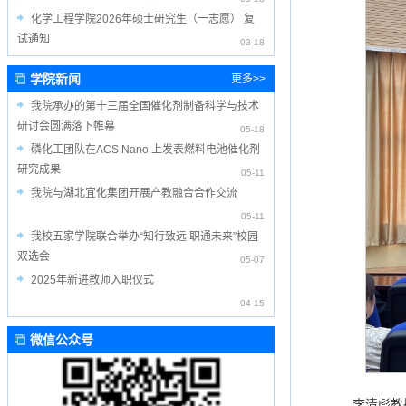
化学工程学院2026年硕士研究生（一志愿） 复
试通知
03-18
学院新闻
更多>>
我院承办的第十三届全国催化剂制备科学与技术
研讨会圆满落下帷幕
05-18
磷化工团队在ACS Nano 上发表燃料电池催化剂
研究成果
05-11
我院与湖北宜化集团开展产教融合合作交流
05-11
我校五家学院联合举办“知行致远 职通未来”校园
双选会
05-07
2025年新进教师入职仪式
04-15
微信公众号
李清彪教