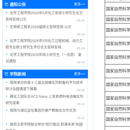
通知公告
更多>>
国家自然科
化学工程学院2026年5月化工系硕士研究生论文
国家自然科
答辩安排公示
05-20
生物质工程系2026届硕士答辩安排-公示
国家自然科
05-19
化学工程学院2026年5月化工过程机械、动力工
国家自然科
程专业硕士研究生学位论文答辩安排...
05-18
化学工程学院2026年硕士研究生（一志愿） 复
国家自然科
试通知
03-18
国家自然科
学院新闻
更多>>
我院承办的第十三届全国催化剂制备科学与技术
国家自然科
研讨会圆满落下帷幕
05-18
磷化工团队在ACS Nano 上发表燃料电池催化剂
国家自然科
研究成果
05-11
国家自然科
我院与湖北宜化集团开展产教融合合作交流
05-11
国家自然科
我校五家学院联合举办“知行致远 职通未来”校园