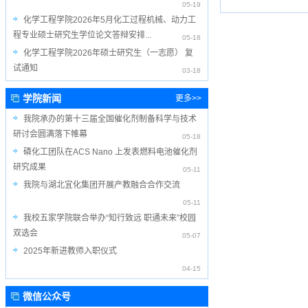
05-19
化学工程学院2026年5月化工过程机械、动力工
程专业硕士研究生学位论文答辩安排...
05-18
化学工程学院2026年硕士研究生（一志愿） 复
试通知
03-18
学院新闻
更多>>
我院承办的第十三届全国催化剂制备科学与技术
研讨会圆满落下帷幕
05-18
磷化工团队在ACS Nano 上发表燃料电池催化剂
研究成果
05-11
我院与湖北宜化集团开展产教融合合作交流
05-11
我校五家学院联合举办“知行致远 职通未来”校园
双选会
05-07
2025年新进教师入职仪式
04-15
微信公众号